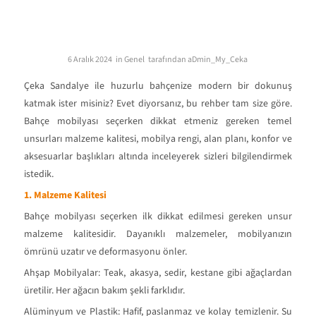
Bahçe Mobilyası Seçerken Dikkat
Edilmesi Gerekenler
/
/
6 Aralık 2024
in
Genel
tarafından
aDmin_My_Ceka
Çeka Sandalye ile huzurlu bahçenize modern bir dokunuş
katmak ister misiniz? Evet diyorsanız, bu rehber tam size göre.
Bahçe mobilyası seçerken dikkat etmeniz gereken temel
unsurları malzeme kalitesi, mobilya rengi, alan planı, konfor ve
aksesuarlar başlıkları altında inceleyerek sizleri bilgilendirmek
istedik.
1. Malzeme Kalitesi
Bahçe mobilyası seçerken ilk dikkat edilmesi gereken unsur
malzeme kalitesidir. Dayanıklı malzemeler, mobilyanızın
ömrünü uzatır ve deformasyonu önler.
Ahşap Mobilyalar: Teak, akasya, sedir, kestane gibi ağaçlardan
üretilir. Her ağacın bakım şekli farklıdır.
Alüminyum ve Plastik: Hafif, paslanmaz ve kolay temizlenir. Su